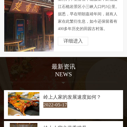
江石桅岩景区小三峡入口约3公里。
据悉，早在明朝嘉靖年间，就有人
家在此繁衍生息，如今还保留着有
400多年历史的田园古村落。
岭上人家背山面溪，四周山色
详细进入
青翠欲滴，空气清新异常，素有“天
然氧吧”之称，自然环境得天独厚。
村内房屋外观一仍其旧，显得朴素
最新资讯
大方，屋内却经过精心改造，已成
NEWS
茶肆客会。是问茶歇脚和享受腊洒
鸡黍式的 “农家乐”的绝好去处。
走在村口30多米长的铁索桥
上，游客仿佛进入了青山绿水的怀
岭上人家的发展速度如何？
抱，四周山色青翠欲滴，桥下溪流
2022-05-17
潺潺而过。溪流汇聚成几十米宽的
碧潭，清澈见底，最深处约两米。
每每经过，游客总会情不自禁地下