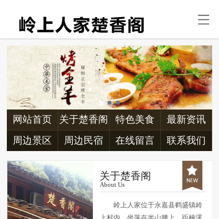
首页
关于楚香阁
特色美食
最新资讯
周边景区
网站首页
关于楚香阁
特色美食
最新资讯
周边民宿
周边景区
周边民宿
在线留言
联系我们
交通信息
关于楚香阁
About Us
联系我们
岭上人家位于永嘉县鹤盛镇岭
上村内，坐落在半山腰上，距楠溪