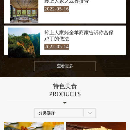
岭上人家之蒜香排骨
水嬉戏。每到夜幕降临，岭上人家
2022-05-16
的夜景也是一绝，让人流连忘返！
岭上人家烤全羊商家告诉你宫保
鸡丁的做法
2022-05-14
查看更多
特色美食
PRODUCTS
分类选择