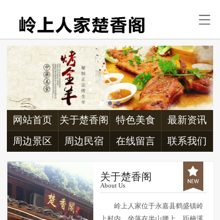
首页
关于楚香阁
特色美食
最新资讯
周边景区
网站首页
关于楚香阁
特色美食
最新资讯
周边民宿
周边景区
周边民宿
在线留言
联系我们
交通信息
关于楚香阁
About Us
联系我们
岭上人家位于永嘉县鹤盛镇岭
上村内，坐落在半山腰上，距楠溪