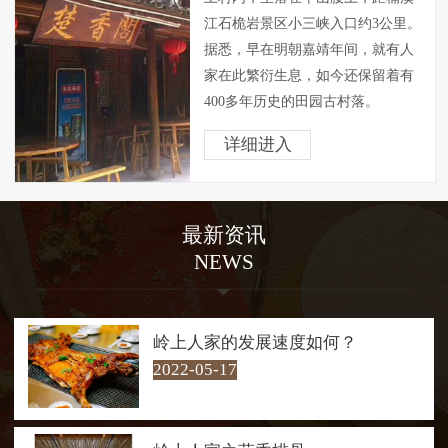
江石桅岩景区小三峡入口约3公里。
据悉，早在明朝嘉靖年间，就有人
家在此繁衍生息，如今还保留着有
400多年历史的田园古村落。
岭上人家背山面溪，四周山色
详细进入
青翠欲滴，空气清新异常，素有“天
然氧吧”之称，自然环境得天独厚。
村内房屋外观一仍其旧，显得朴素
最新资讯
大方，屋内却经过精心改造，已成
NEWS
茶肆客会。是问茶歇脚和享受腊洒
鸡黍式的 “农家乐”的绝好去处。
走在村口30多米长的铁索桥
上，游客仿佛进入了青山绿水的怀
岭上人家的发展速度如何？
抱，四周山色青翠欲滴，桥下溪流
2022-05-17
潺潺而过。溪流汇聚成几十米宽的
碧潭，清澈见底，最深处约两米。
每每经过，游客总会情不自禁地下