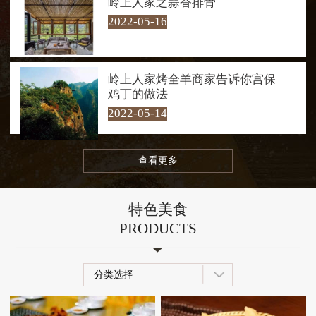
岭上人家之蒜香排骨
水嬉戏。每到夜幕降临，岭上人家
2022-05-16
的夜景也是一绝，让人流连忘返！
岭上人家烤全羊商家告诉你宫保
鸡丁的做法
2022-05-14
查看更多
特色美食
PRODUCTS
分类选择