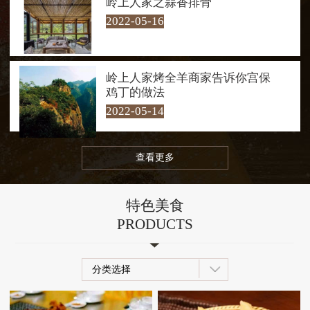
岭上人家之蒜香排骨
水嬉戏。每到夜幕降临，岭上人家
2022-05-16
的夜景也是一绝，让人流连忘返！
岭上人家烤全羊商家告诉你宫保
鸡丁的做法
2022-05-14
查看更多
特色美食
PRODUCTS
分类选择