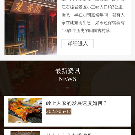
江石桅岩景区小三峡入口约3公里。
据悉，早在明朝嘉靖年间，就有人
家在此繁衍生息，如今还保留着有
400多年历史的田园古村落。
岭上人家背山面溪，四周山色
详细进入
青翠欲滴，空气清新异常，素有“天
然氧吧”之称，自然环境得天独厚。
村内房屋外观一仍其旧，显得朴素
最新资讯
大方，屋内却经过精心改造，已成
NEWS
茶肆客会。是问茶歇脚和享受腊洒
鸡黍式的 “农家乐”的绝好去处。
走在村口30多米长的铁索桥
上，游客仿佛进入了青山绿水的怀
岭上人家的发展速度如何？
抱，四周山色青翠欲滴，桥下溪流
2022-05-17
潺潺而过。溪流汇聚成几十米宽的
碧潭，清澈见底，最深处约两米。
每每经过，游客总会情不自禁地下