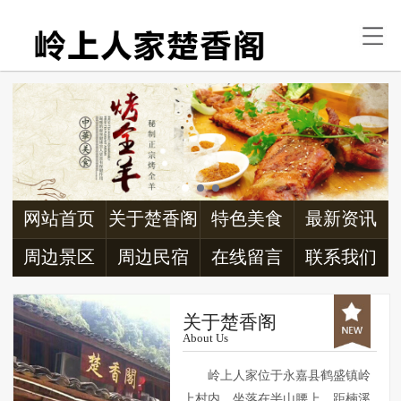
首页
关于楚香阁
特色美食
最新资讯
周边景区
网站首页
关于楚香阁
特色美食
最新资讯
周边民宿
周边景区
周边民宿
在线留言
联系我们
交通信息
关于楚香阁
About Us
联系我们
岭上人家位于永嘉县鹤盛镇岭
上村内，坐落在半山腰上，距楠溪